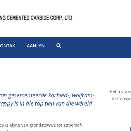
KONTAK
AANLYN
Het u vrae
 van gesementeerde karbied-, wolfram-
het 'n wy
py is in die top tien van die wêreld
oduksielyne van grondstowwe tot stroomaf-