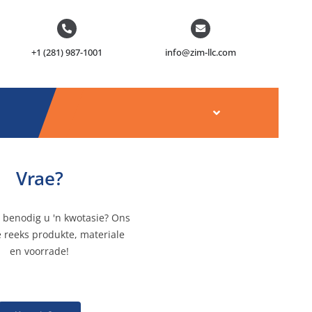
+1 (281) 987-1001
info@zim-llc.com
Vrae?
, benodig u 'n kwotasie? Ons
e reeks produkte, materiale
en voorrade!