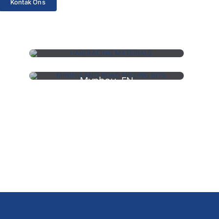
Kontak Ons
HARDEMATERIALE
Mynbou- EN
PADFREESBUTTE