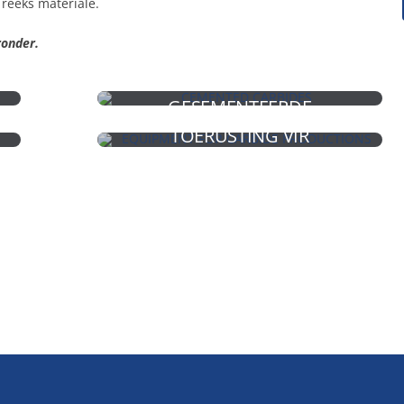
 reeks materiale.
ronder.
GESEMENTEERDE
KABIDE
TOERUSTING VIR
KABIED
PRODUKSIES