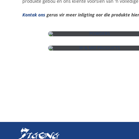
produkte gebou en ons kliënte voorsien van 'n volledige
Kontak ons
gerus vir meer inligting oor die produkte hie
POEDERS
W & MO PRODUKTE