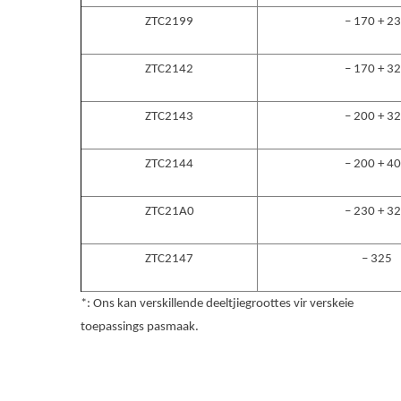
ZTC2199
– 170 + 2
ZTC2142
– 170 + 3
ZTC2143
– 200 + 3
ZTC2144
– 200 + 4
ZTC21A0
– 230 + 3
ZTC2147
– 325
*: Ons kan verskillende deeltjiegroottes vir verskeie
toepassings pasmaak.