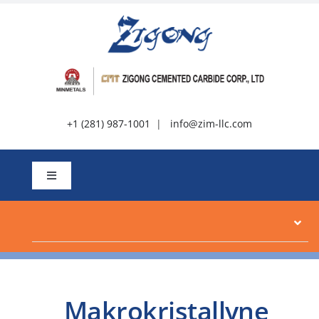
Slaan
oor
na
inhoud
+1 (281) 987-1001
|
info@zim-llc.com
Wissel
navigasie
Oor
Produkte
Makrokristallyne
Hulpbronne