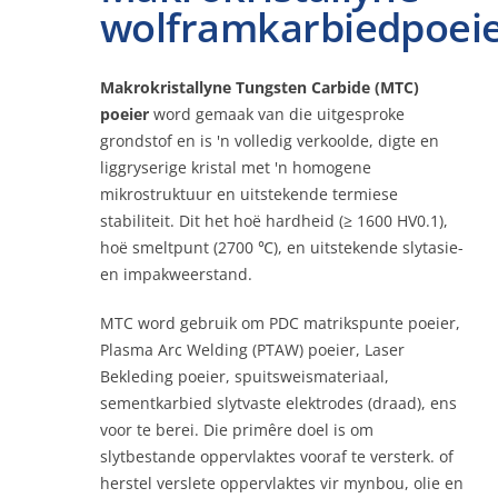
wolframkarbiedpoei
Kontak
Makrokristallyne Tungsten Carbide (MTC)
poeier
word gemaak van die uitgesproke
grondstof en is 'n volledig verkoolde, digte en
Aanlyn
liggryserige kristal met 'n homogene
mikrostruktuur en uitstekende termiese
stabiliteit. Dit het hoë hardheid (≥ 1600 HV0.1),
hoë smeltpunt (2700 ℃), en uitstekende slytasie-
en impakweerstand.
MTC word gebruik om PDC matrikspunte poeier,
Plasma Arc Welding (PTAW) poeier, Laser
Bekleding poeier, spuitsweismateriaal,
sementkarbied slytvaste elektrodes (draad), ens
voor te berei. Die primêre doel is om
slytbestande oppervlaktes vooraf te versterk. of
herstel verslete oppervlaktes vir mynbou, olie en