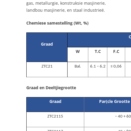
gas, metallurgie, konstruksie masjinerie,
landbou masjinerie, en staal industrieë.
Chemiese samestelling (Wt, %)
C
Graad
W
T.C
F.C
ZTC21
Bal.
6.1 – 6.2
≤ 0,06
Graad en Deeltjiegrootte
Graad
Par(cle Grootte
ZTC2115
– 40 + 60