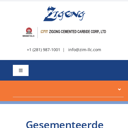
Slaan
oor
na
inhoud
+1 (281) 987-1001
|
info@zim-llc.com
Wissel
navigasie
Oor
Produkte
Gesementeerde
Hulpbronne