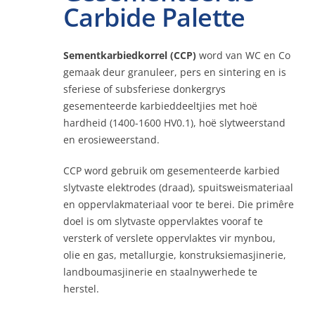
Carbide Palette
Kontak
Sementkarbiedkorrel (CCP)
word van WC en Co
gemaak deur granuleer, pers en sintering en is
sferiese of subsferiese donkergrys
Aanlyn
gesementeerde karbieddeeltjies met hoë
hardheid (1400-1600 HV0.1), hoë slytweerstand
en erosieweerstand.
CCP word gebruik om gesementeerde karbied
slytvaste elektrodes (draad), spuitsweismateriaal
en oppervlakmateriaal voor te berei. Die primêre
doel is om slytvaste oppervlaktes vooraf te
versterk of verslete oppervlaktes vir mynbou,
olie en gas, metallurgie, konstruksiemasjinerie,
landboumasjinerie en staalnywerhede te
herstel.