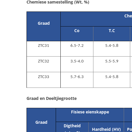
Chemiese samestelling (Wt, %)
Che
Graad
Co
T.C
ZTC31
6.5-7.2
5.4-5.8
ZTC32
3.5-4.0
5.5-5.9
ZTC33
5.7-6.3
5.4-5.8
Graad en Deeltjiegrootte
Fisiese eienskappe
Graad
Digtheid
Hardheid (HV)
Po