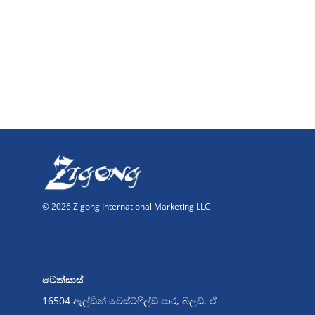
© 2026 Zigong International Marketing LLC
ටෙක්සාස්
16504 ඇල්ඩින් වෙස්ට්ෆීල්ඩ් පාර, බ්ලඩ්. ඒ