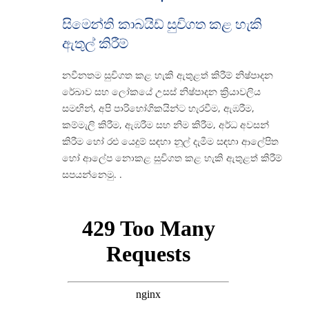
සිමෙන්ති කාබයිඩ් සුචිගත කළ හැකි
ඇතුල් කිරීම්
අමතන්න
නවීනතම සුචිගත කළ හැකි ඇතුළත් කිරීම් නිෂ්පාදන
ඔන්ලයින්
රේඛාව සහ ලෝකයේ උසස් නිෂ්පාදන ක්‍රියාවලිය
සමඟින්, අපි පාරිභෝගිකයින්ට හැරවීම, ඇඹරීම,
කම්මැලි කිරීම, ඇඹරීම සහ නිම කිරීම, අර්ධ අවසන්
කිරීම හෝ රළු යෙදුම් සඳහා නූල් දැමීම සඳහා ආලේපිත
හෝ ආලේප නොකළ සුචිගත කළ හැකි ඇතුළත් කිරීම්
සපයන්නෙමු. .