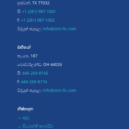
හූස්ටන්, TX 77032
පි:
+1 (281) 987-1001
f:
+1 (281) 987-1002
විද්යුත් තැපෑල:
info@zim-llc.com
ඔහියෝ
තැ.පෙ. 187
චෙස්ටර්ලන්ඩ්, OH 44026
පි:
440-269-8160
f:
440-269-8174
විද්යුත් තැපෑල:
info@zim-llc.com
නිෂ්පාදන
→ කුඩු
→ සිමෙන්ති කාබයිඩ්