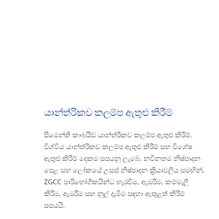
යාන්ත්රිකව කලම්ප ඇතුළු කිරීම්
සිමෙන්ති කාබයිඩ් යාන්ත්රිකව කලම්ප ඇතුළු කිරීම්.
විශ්වීය යාන්ත්රිකව කලම්ප ඇතුළු කිරීම් සහ විශේෂ
ඇතුළු කිරීම් දෙකම සපයනු ලැබේ. නවීනතම නිෂ්පාදන
පෙළ සහ ලෝකයේ උසස් නිෂ්පාදන ක්‍රියාවලිය සමඟින්,
ZGCC පාරිභෝගිකයින්ට හැරවීම, ඇඹරීම, කම්මැලි
කිරීම, ඇඹරීම සහ නූල් දැමීම සඳහා ඇතුළත් කිරීම්
සපයයි.