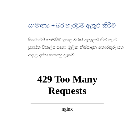
සාමාන්‍ය + බර හැරවුම් ඇතුළු කිරීම්
සිමෙන්ති කාබයිඩ් ඉහළ බරක් ඇතුළත් හිස් තැන්.
ප්‍රශස්ත විකල්ප සඳහා මූලික නිෂ්පාදන තොරතුරු සහ
අදාළ දත්ත සපයනු ලැබේ.