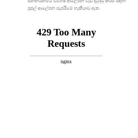
සන්නයනයේ විශේෂ ආලේපන වැඩි දියුණු කිරීම සඳහා
පුළුල් ආලේපන සැපයීමේ හැකියාව ඇත.