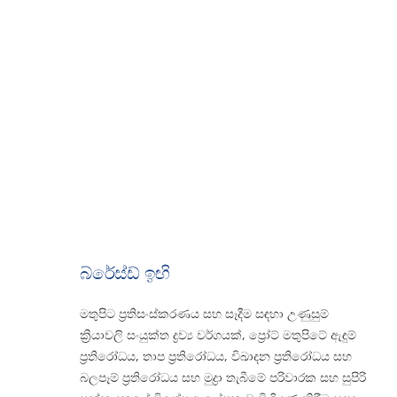
බ්රේස්ඩ් ඉඟි
මතුපිට ප්‍රතිසංස්කරණය සහ සෑදීම සඳහා උණුසුම්
ක්‍රියාවලි සංයුක්ත ද්‍රව්‍ය වර්ගයක්, ප්‍රෝට් මතුපිටේ ඇඳුම්
ප්‍රතිරෝධය, තාප ප්‍රතිරෝධය, විඛාදන ප්‍රතිරෝධය සහ
බලපෑම් ප්‍රතිරෝධය සහ මුද්‍රා තැබීමේ පරිවාරක සහ සුපිරි