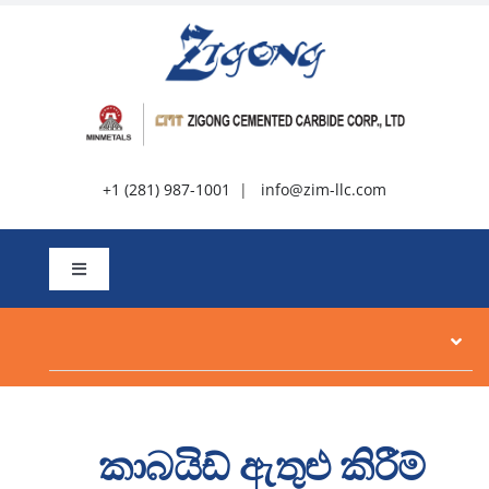
අන්තර්ගතය
වෙත
යන්න
+1 (281) 987-1001
|
info@zim-llc.com
සංචාලනය
ටොගල්
කරන්න
ගැන
නිෂ්පාදන
කාබයිඩ් ඇතුළු කිරීම්
සම්පත්