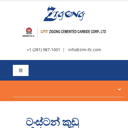
අන්තර්ගතය
වෙත
යන්න
+1 (281) 987-1001
|
info@zim-llc.com
සංචාලනය
ටොගල්
කරන්න
ගැන
නිෂ්පාදන
ටංස්ටන් කුඩු
සම්පත්