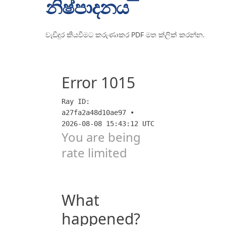
නිෂ්පාදනය
අමතන්න
වැඩිදුර කියවීමට කරුණාකර PDF මත ක්ලික් කරන්න.
ඔන්ලයින්