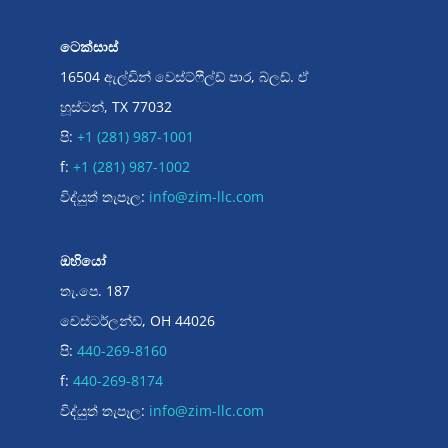
ටෙක්සාස්
16504 ඇල්ඩින් වෙස්ට්ෆීල්ඩ් පාර, බ්ලඩ්. ඒ
හූස්ටන්, TX 77032
පි:
+1 (281) 987-1001
f:
+1 (281) 987-1002
විද්යුත් තැපෑල:
info@zim-llc.com
ඔහියෝ
තැ.පෙ. 187
චෙස්ටර්ලන්ඩ්, OH 44026
පි:
440-269-8160
f:
440-269-8174
විද්යුත් තැපෑල:
info@zim-llc.com