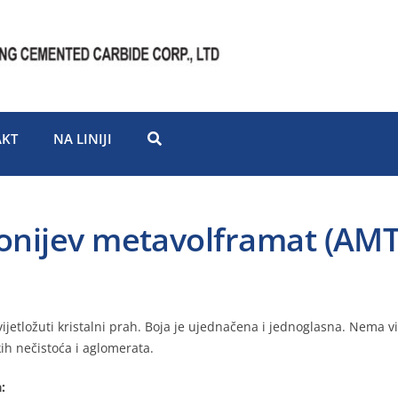
KT
NA LINIJI
nijev metavolframat (AMT
 svijetložuti kristalni prah. Boja je ujednačena i jednoglasna. Nema vi
h nečistoća i aglomerata.
: