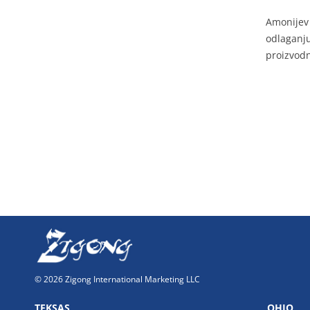
Amonijev 
odlaganju
proizvodn
© 2026 Zigong International Marketing LLC
TEKSAS
OHIO