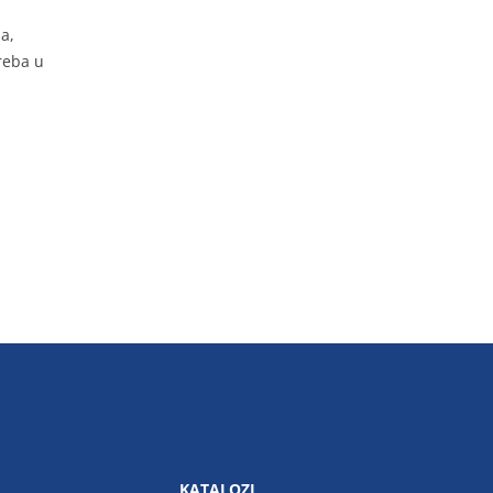
a,
reba u
KATALOZI