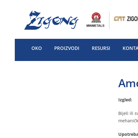
Preskoči
na
sadržaj
OKO
PROIZVODI
RESURSI
KONTA
Amo
Izgled:
Bijeli ili
mehanički
Upotreba