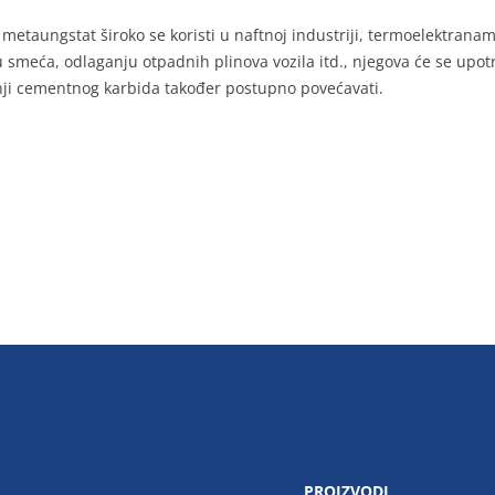
metaungstat široko se koristi u naftnoj industriji, termoelektranam
 smeća, odlaganju otpadnih plinova vozila itd., njegova će se upot
ji cementnog karbida također postupno povećavati.
PROIZVODI