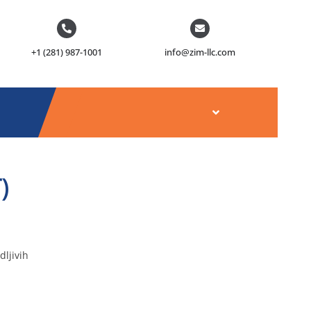
+1 (281) 987-1001
info@zim-llc.com
)
dljivih