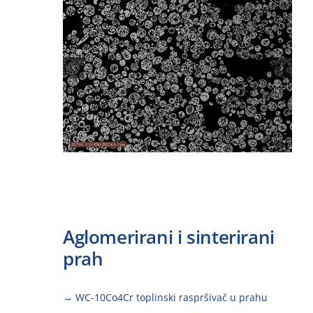
Aglomerirani i sinterirani
prah
→ WC-10Co4Cr toplinski raspršivač u prahu