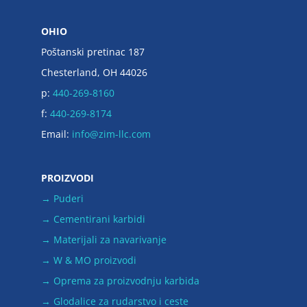
OHIO
Poštanski pretinac 187
Chesterland, OH 44026
p:
440-269-8160
f:
440-269-8174
Email:
info@zim-llc.com
PROIZVODI
→ Puderi
→ Cementirani karbidi
→ Materijali za navarivanje
→ W & MO proizvodi
→ Oprema za proizvodnju karbida
→ Glodalice za rudarstvo i ceste