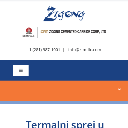
Preskoči
na
sadržaj
+1 (281) 987-1001
|
info@zim-llc.com
Uključi/isključi
navigaciju
Oko
Proizvodi
Termalni sprej u
Resursi