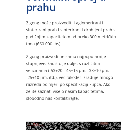
prahu
Kontakt
Zigong može proizvoditi i aglomerirani i
sinterirani prah i sinterirani i drobljeni prah s
godišnjim kapacitetom od preko 300 metričkih
Na liniji
tona (660 000 lbs).
Zigong proizvodi ne samo najpopularnije
stupnjeve, kao što je dolje, s različitim
veličinama (-53+20, -45+15 μm, -38+10 μm,
-25+10 μm, itd.), već također izrađuje mnogo
razreda po mjeri po specifikaciji kupca. Ako
želite saznati više o našim kapacitetima,
slobodno nas kontaktirajte.