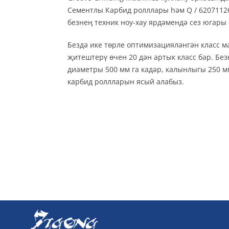
Cементлы Карбид ролллары һәм Q / 62071126
безнең техник ноу-хау ярдәмендә сез югары
Бездә ике төрле оптимизацияләнгән класс ма
җитештерү өчен 20 дән артык класс бар. Б
диаметры 500 мм га кадәр, калынлыгы 250 мм
карбид роллларын ясый алабыз.