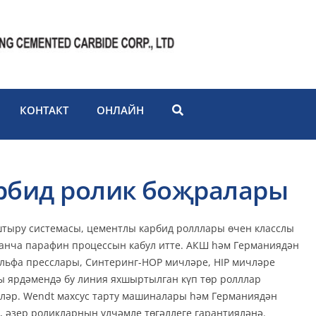
КОНТАКТ
ОНЛАЙН
рбид ролик боҗралары
тыру системасы, цементлы карбид ролллары өчен класслы
анча парафин процессын кабул итте. АКШ һәм Германиядән
Альфа пресслары, Синтеринг-HOP мичләре, HIP мичләре
 ярдәмендә бу линия яхшыртылган күп төр ролллар
кләр. Wendt махсус тарту машиналары һәм Германиядән
а, әзер роликларның үлчәмле төгәллеге гарантияләнә.