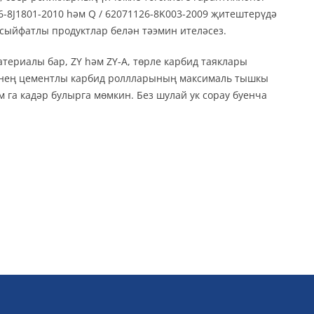
-8J1801-2010 һәм Q / 62071126-8K003-2009 җитештерүдә
 сыйфатлы продуктлар белән тәэмин ителәсез.
териалы бар, ZY һәм ZY-A, төрле карбид таяклары
езнең цементлы карбид роллларының максималь тышкы
 га кадәр булырга мөмкин. Без шулай ук сорау буенча