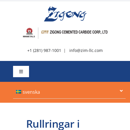
Hoppa
till
innehållet
+1 (281) 987-1001
|
info@zim-llc.com
Växla
Navigation
Handla om
svenska
Produkter
Rullringar i
Resurser