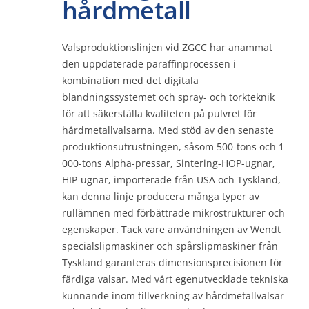
hårdmetall
Kontakt
Valsproduktionslinjen vid ZGCC har anammat
den uppdaterade paraffinprocessen i
kombination med det digitala
Uppkopplad
blandningssystemet och spray- och torkteknik
för att säkerställa kvaliteten på pulvret för
hårdmetallvalsarna. Med stöd av den senaste
produktionsutrustningen, såsom 500-tons och 1
000-tons Alpha-pressar, Sintering-HOP-ugnar,
HIP-ugnar, importerade från USA och Tyskland,
kan denna linje producera många typer av
rullämnen med förbättrade mikrostrukturer och
egenskaper. Tack vare användningen av Wendt
specialslipmaskiner och spårslipmaskiner från
Tyskland garanteras dimensionsprecisionen för
färdiga valsar. Med vårt egenutvecklade tekniska
kunnande inom tillverkning av hårdmetallvalsar