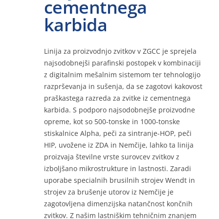
cementnega
karbida
Kontakt
Linija za proizvodnjo zvitkov v ZGCC je sprejela
najsodobnejši parafinski postopek v kombinaciji
Na spletu
z digitalnim mešalnim sistemom ter tehnologijo
razprševanja in sušenja, da se zagotovi kakovost
praškastega razreda za zvitke iz cementnega
karbida. S podporo najsodobnejše proizvodne
opreme, kot so 500-tonske in 1000-tonske
stiskalnice Alpha, peči za sintranje-HOP, peči
HIP, uvožene iz ZDA in Nemčije, lahko ta linija
proizvaja številne vrste surovcev zvitkov z
izboljšano mikrostrukture in lastnosti. Zaradi
uporabe specialnih brusilnih strojev Wendt in
strojev za brušenje utorov iz Nemčije je
zagotovljena dimenzijska natančnost končnih
zvitkov. Z našim lastniškim tehničnim znanjem