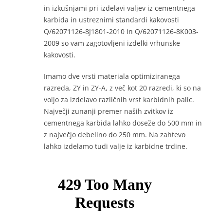
in izkušnjami pri izdelavi valjev iz cementnega
karbida in ustreznimi standardi kakovosti
Q/62071126-8J1801-2010 in Q/62071126-8K003-
2009 so vam zagotovljeni izdelki vrhunske
kakovosti.
Imamo dve vrsti materiala optimiziranega
razreda, ZY in ZY-A, z več kot 20 razredi, ki so na
voljo za izdelavo različnih vrst karbidnih palic.
Največji zunanji premer naših zvitkov iz
cementnega karbida lahko doseže do 500 mm in
z največjo debelino do 250 mm. Na zahtevo
lahko izdelamo tudi valje iz karbidne trdine.