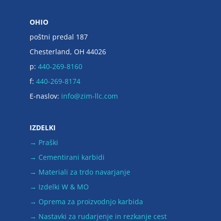
OHIO
poštni predal 187
Chesterland, OH 44026
p:
440-269-8160
f:
440-269-8174
E-naslov:
info@zim-llc.com
IZDELKI
→ Praški
→ Cementirani karbidi
→ Materiali za trdo navarjanje
→ Izdelki W & MO
→ Oprema za proizvodnjo karbida
→ Nastavki za rudarjenje in rezkanje cest