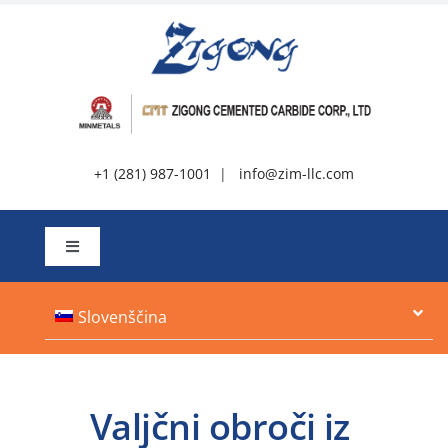
Preskoči
na
vsebino
+1 (281) 987-1001
|
info@zim-llc.com
Preklopi
navigacijo
O tem
Slovenščina
Izdelki
Valjčni obroči iz
Viri