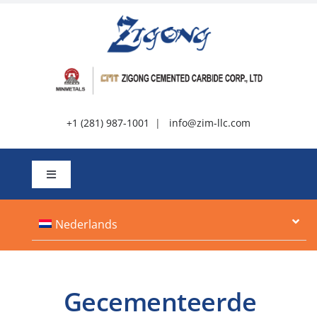
Doorgaan
naar
artikel
+1 (281) 987-1001
|
info@zim-llc.com
Schakel
navigatie
in
Over
Nederlands
Producten
Gecementeerde
Bronnen