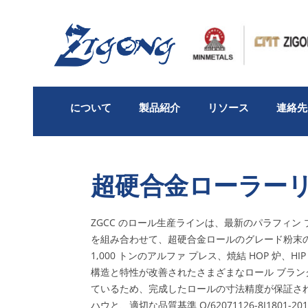
コ
ン
テ
ン
ツ
へ
ス
について
製品紹介
リソース
連絡先
キ
ッ
プ
超硬合金ローラー
ZGCC のロール生産ラインは、最新のパラフィ
を組み合わせて、超硬合金ロールのグレード粉末の
1,000 トンのアルファ プレス、焼結 HOP 炉
構造と特性が改善されたさまざまなロール ブランク
ているため、完成したロールの寸法精度が保証さ
ハウと、適切な品質基準 Q/62071126-8J1801-20