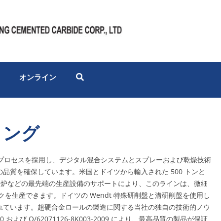
オンライン
リング
ン プロセスを採用し、デジタル混合システムとスプレーおよび乾燥技術
品質を確保しています。米国とドイツから輸入された 500 トンと
、HIP 炉などの最先端の生産設備のサポートにより、このラインは、微細
を生産できます。ドイツの Wendt 特殊研削盤と溝研削盤を使用し
れています。超硬合金ロールの製造に関する当社の独自の技術的ノウ
10 および Q/62071126-8K003-2009 により、最高品質の製品が保証