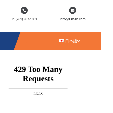
+1 (281) 987-1001
info@zim-llc.com
日本語