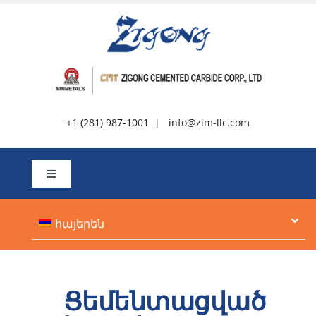
Անցնել
բովանդակությանը
+1 (281) 987-1001
|
info@zim-llc.com
Միացնել
նավարկությունը
Մասին
հայերեն
Ապրանքներ
Ցեմենտացված
Ռեսուրսներ