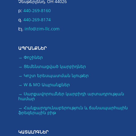
Չեսթերլենդ, OH 44026
p:
440-269-8160
զ.
440-269-8174
Էլ.
info@zim-llc.com
ԱՊՐԱՆՔՆԵՐ
→ Փոշիներ
→ Ցեմենտացված կարբիդներ
→ Կոշտ երեսպատման նյութեր
→ W & MO Ապրանքներ
→ Սարքավորումներ կարբիդի արտադրության
համար
→ Հանքարդյունաբերություն և ճանապարհային
ֆրեզերային բիթ
ԿԱՏԱԼՈԳՆԵՐ