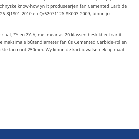
 technyske know-how yn it produsearjen fan Cemented Carbide
126-8J1801-2010 en Q/62071126-8K003-2009, binne jo
aal, ZY en ZY-A, mei mear as 20 klassen beskikber foar it
 De maksimale bûtendiameter fan ús Cemented Carbide-rollen
ikte fan oant 250mm. Wy kinne de karbidwalsen ek op maat