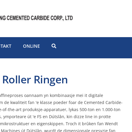
TAKT
ONLINE
Roller Ringen
affineproses oannaam yn kombinaasje mei it digitale
 de kwaliteit fan 'e klasse poeder foar de Cemented Carbide-
te-of-the-art produksje-apparatuer, lykas 500-ton en 1.000-ton
ymporteare út 'e FS en Dútslân, kin dizze line in protte
e mikrostruktuer en eigenskippen. Troch it brûken fan Wendt
 Machines út Dútslân, wurdt de dimensionale presyzje fan