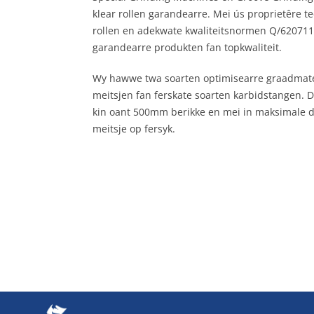
klear rollen garandearre. Mei ús proprietêre
rollen en adekwate kwaliteitsnormen Q/62071
garandearre produkten fan topkwaliteit.
Wy hawwe twa soarten optimisearre graadmateri
meitsjen fan ferskate soarten karbidstangen.
kin oant 500mm berikke en mei in maksimale d
meitsje op fersyk.