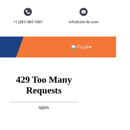
+1 (281) 987-1001
info@zim-llc.com
Frysk