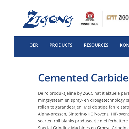
Gean
nei
ynhâld
OER
PRODUCTS
RESOURCES
KON
Cemented Carbide 
De rolproduksjeline by ZGCC hat it aktuele par
mingsysteem en spray- en droegetechnology om
rollen te garandearjen. Mei de stipe fan 'e sta
Alpha-pressen, Sintering-HOP-ovens, HIP-ovens, 
soarten roll blanks produsearje mei ferbetter
Special Grinding Machines en Groove Grinding