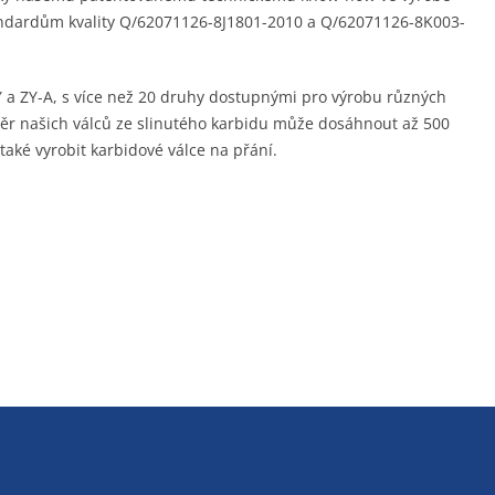
tandardům kvality Q/62071126-8J1801-2010 a Q/62071126-8K003-
 a ZY-A, s více než 20 druhy dostupnými pro výrobu různých
ěr našich válců ze slinutého karbidu může dosáhnout až 500
ké vyrobit karbidové válce na přání.