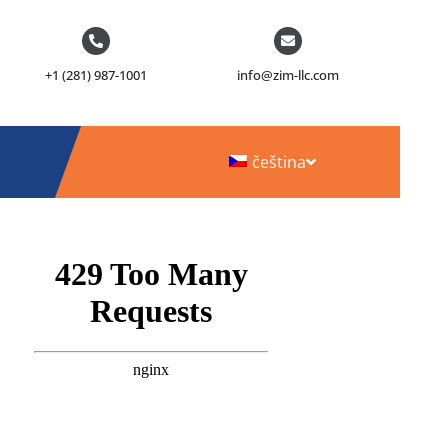
+1 (281) 987-1001
info@zim-llc.com
čeština