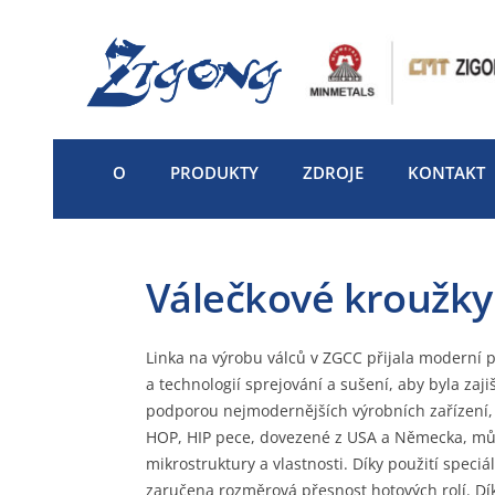
Přejít
na
obsah
O
PRODUKTY
ZDROJE
KONTAKT
Válečkové kroužky 
Linka na výrobu válců v ZGCC přijala moderní 
a technologií sprejování a sušení, aby byla zaji
podporou nejmodernějších výrobních zařízení, 
HOP, HIP pece, dovezené z USA a Německa, může
mikrostruktury a vlastnosti. Díky použití spec
zaručena rozměrová přesnost hotových rolí. 