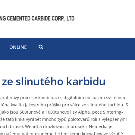
ONLINE
ze slinutého karbidu
parafínový proces v kombinaci s digitálním míchacím systémem
štěna kvalita jakostního prášku pro válce ze slinutého karbidu. S
jako jsou 500tunové a 1000tunové lisy Alpha, pece Sintering-
 tato linka vyrábět mnoho typů polotovarů rolí s vylepšenými
iálních brusek Wendt a drážkovacích brusek z Německa je
Díky našemu patentovanému technickému know-how ve výrobě