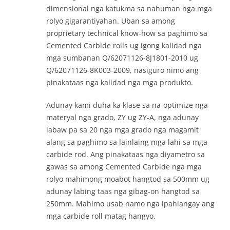
dimensional nga katukma sa nahuman nga mga
rolyo gigarantiyahan. Uban sa among
proprietary technical know-how sa paghimo sa
Cemented Carbide rolls ug igong kalidad nga
mga sumbanan Q/62071126-8J1801-2010 ug
Q/62071126-8K003-2009, nasiguro nimo ang
pinakataas nga kalidad nga mga produkto.
Adunay kami duha ka klase sa na-optimize nga
materyal nga grado, ZY ug ZY-A, nga adunay
labaw pa sa 20 nga mga grado nga magamit
alang sa paghimo sa lainlaing mga lahi sa mga
carbide rod. Ang pinakataas nga diyametro sa
gawas sa among Cemented Carbide nga mga
rolyo mahimong moabot hangtod sa 500mm ug
adunay labing taas nga gibag-on hangtod sa
250mm. Mahimo usab namo nga ipahiangay ang
mga carbide roll matag hangyo.