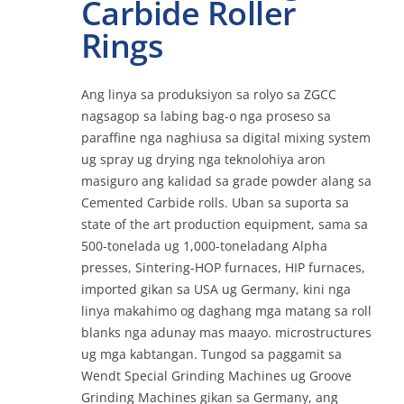
Carbide Roller
Rings
Kontaka
Ang linya sa produksiyon sa rolyo sa ZGCC
nagsagop sa labing bag-o nga proseso sa
Online
paraffine nga naghiusa sa digital mixing system
ug spray ug drying nga teknolohiya aron
masiguro ang kalidad sa grade powder alang sa
Cemented Carbide rolls. Uban sa suporta sa
state of the art production equipment, sama sa
500-tonelada ug 1,000-toneladang Alpha
presses, Sintering-HOP furnaces, HIP furnaces,
imported gikan sa USA ug Germany, kini nga
linya makahimo og daghang mga matang sa roll
blanks nga adunay mas maayo. microstructures
ug mga kabtangan. Tungod sa paggamit sa
Wendt Special Grinding Machines ug Groove
Grinding Machines gikan sa Germany, ang