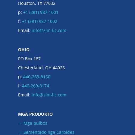
Houston, TX 77032
p:
+1 (281) 987-1001
f:
+1 (281) 987-1002
Email:
info@zim-llc.com
OHIO
PO Box 187
Chesterland, OH 44026
p:
440-269-8160
f:
440-269-8174
Email:
info@zim-llc.com
MGA PRODUKTO
→ Mga pulbos
→ Sementado nga Carbides