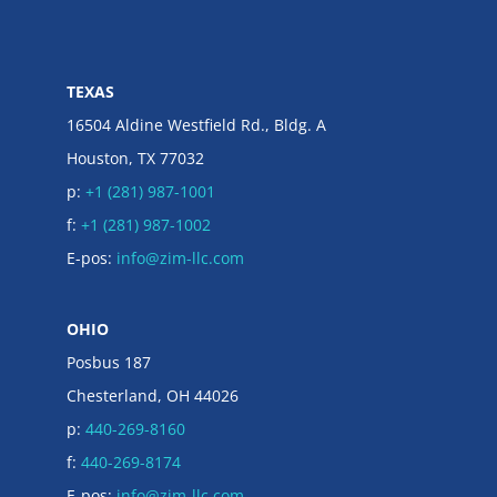
TEXAS
16504 Aldine Westfield Rd., Bldg. A
Houston, TX 77032
p:
+1 (281) 987-1001
f:
+1 (281) 987-1002
E-pos:
info@zim-llc.com
OHIO
Posbus 187
Chesterland, OH 44026
p:
440-269-8160
f:
440-269-8174
E-pos:
info@zim-llc.com