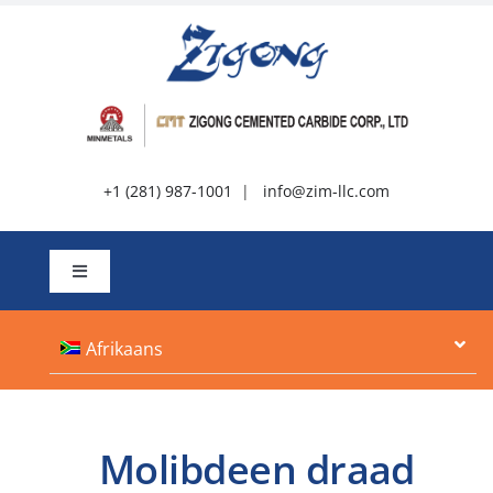
Slaan
oor
na
inhoud
+1 (281) 987-1001
|
info@zim-llc.com
Wissel
navigasie
Oor
Afrikaans
Produkte
Molibdeen draad
Hulpbronne