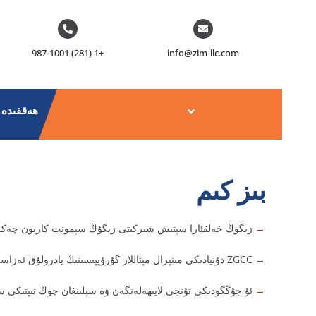
ەزمۇنغا
اتلاڭ
+1 (281) 987-1001
info@zim-llc.com
ھەققىدە
بىز كىم
→
زىگوڭ خەلقئارا سېتىش شىركىتى زىگۇڭ سېمونت كاربون چەكلىك
→
ZGCC دۇنيادىكى مىنېرال مېتاللار گۇرۇپپىسىنىڭ يادرولۇق ئەزاسى ، ئۇ دۇنيادىكى 500 كۈچلۈك شىركەتنىڭ بىرى.
→
ئۇ جۇڭگودىكى تۇنجى لايىھەلەنگەن ۋە سېلىنغان چوڭ تىپتىكى س