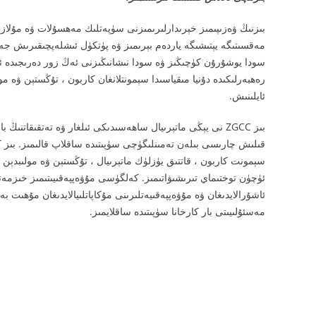
بىزنىڭ ۋەزىپىمىز خېرىدارلىرىمىزنى سۈپەتلىك مەھسۇلات ۋە مۇلازى
مەقسىتىگە يېتىشىگە ياردەم بېرىمىز ۋە پۈتكۈل ئىشلەپچىقىرىش جەري
سودا يوشۇرۇن كۈچىڭىز ۋە سودا نىشانىڭىزنى ئەڭ زور دەرىجىدە ئا
رەھبەرلىكىدە دۇنيا مىقياسىدا سېمونتلانغان كاربون ، تۇڭستېن ۋە مو
ئايلىنىش.
قىلىش چارىسى بىلەن تەمىنلىگۈچى سۈپىتىدە ساقلاپ قالىمىز. بىز
سېمونت كاربون ، قاتتىق يۈزلۈك ماتېرىيال ، تۇڭستېن ۋە مولىبدېن
ئۈچۈن توختىماي تىرىشىۋاتىمىز. كەلگۈسى مۇۋەپپەقىيىتىمىز خىزمەتچ
مەسئۇلىيىتى بار كارخانا سۈپىتىدە ساقلايمىز.