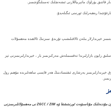
ار قاتتىق يۈزلۈك ماتېرىياللارنى ئىشەنچلىك تەمىنلىگۈچىمىز.
ىمىز خېرىدارلار بىلەن ئالاقىلىشىپ تۇرىدۇ. سىزنىڭ ئالاھىدە مەھسۇلات
سلىق رايون بازارلىرىدا تەقسىملەش مەركىزىمىز بار ، خېرىدارلىرىمىزنى تېز
 خېرىدارلىرىمىز يەرشارى ئىقتىسادىنىڭ ھەر قايسى ساھەلىرىدە مۇھىم رول
ىمىز.
ز
خېرىدارلىرىمىز بىزنىڭ مۇھىم نۇقتىسىمىز. بىز خېرىدارلار بىلەن ئۇزۇن مۇددەتلىك مۇناسىۋەت ئورنىتىشقا ۋە ZGCC / ZIM نى مەھسۇلاتلىرىمىزنى