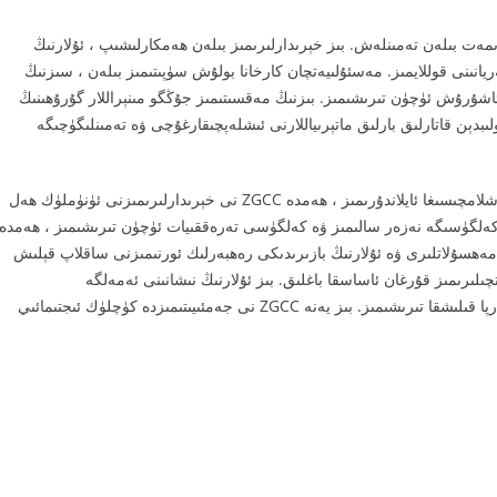
مەت بىلەن تەمىنلەش. بىز خېرىدارلىرىمىز بىلەن ھەمكارلىشىپ ، ئۇلارنىڭ
انىنى قوللايمىز. مەسئۇلىيەتچان كارخانا بولۇش سۈپىتىمىز بىلەن ، سىزنىڭ
شۇرۇش ئۈچۈن تىرىشىمىز. بىزنىڭ مەقسىتىمىز جۇڭگو مىنېراللار گۇرۇھىنىڭ
لىبدېن قاتارلىق بارلىق ماتېرىياللارنى ئىشلەپچىقارغۇچى ۋە تەمىنلىگۈچىگە
بىز ZGCC نى يېڭى ماتېرىيال ساھەسىدىكى ئىلغار ۋە تەتقىقاتنىڭ باشلامچىسىغا ئايلاندۇرىمىز ، ھەمدە ZGCC نى خېرىدارلىرىمىزنى ئۈنۈملۈك ھەل
 كەلگۈسىگە نەزەر سالىمىز ۋە كەلگۈسى تەرەققىيات ئۈچۈن تىرىشىمىز ، ھەمدە
 مەھسۇلاتلىرى ۋە ئۇلارنىڭ بازىرىدىكى رەھبەرلىك ئورنىمىزنى ساقلاپ قېلىش
ىلىرىمىز قۇرغان ئاساسقا باغلىق. بىز ئۇلارنىڭ نىشانىنى ئەمەلگە
ئاشۇرالايدىغان ۋە مۇۋەپپەقىيەتلىرىنى مۇكاپاتلىيالايدىغان مۇھىت بەرپا قىلىشقا تىرىشىمىز. بىز يەنە ZGCC نى جەمئىيىتىمىزدە كۈچلۈك ئىجتىمائىي