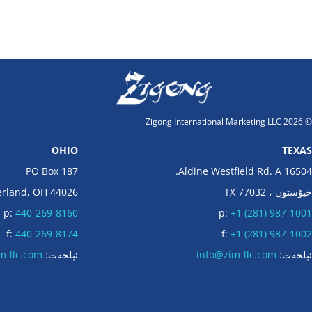
© 2026 Zigong International Marketing LL
OHIO
TEXA
PO Box 187
16504 Aldine Westfield Rd. A
يۇستون ، TX 77032
erland, OH 44026
p:
440-269-8160
p:
+1 (281) 987-100
f:
440-269-8174
f:
+1 (281) 987-100
ېلخەت:
info@zim-llc.com
ئېلخەت:
m-llc.com