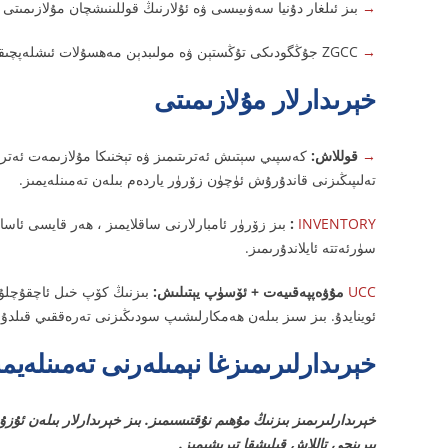
→
بىز ئىلغار دۇنيا سەۋىيىسى ۋە ئۇلارنىڭ قوللىنىشچان مۇلازىمىتى ب
→
ZGCC جۇڭگودىكى تۇڭستېن ۋە مولىبدېن مەھسۇلات ئىشلەپچىقارغۇچىدا رەھبەرلىك ئورنىنى ئىگىلەيدۇ.
خېرىدارلار مۇلازىمىتى
→
قوللاش:
كەسپىي سېتىش ئەترىتىمىز ۋە تېخنىكا مۇلازىمەت ئەترىت
تەلىپىڭىزنى قاندۇرۇش ئۈچۈن زۆرۈر ياردەم بىلەن تەمىنلەيمىز.
INVENTORY
:
بىز زۆرۈر ئامبارلارنى ساقلايمىز ، ھەر قايسى ئاسا
سۈرئەتتە ئايلاندۇرىمىز.
UCC
مۇۋەپپەقىيەت + ئۆسۈپ يېتىلىش:
بىزنىڭ كۆپ خىل ئاچقۇچلۇق
ئوينايدۇ. بىز سىز بىلەن ھەمكارلىشىپ سودىڭىزنى تەرەققىي قىلدۇر
خېرىدارلىرىمىزغا نېمىلەرنى تەمىنلەيمى
بىرىنچى تاللاش قىلىشقا تىرىشىمىز.