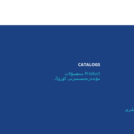
CATALOGS
Product مەھسۇلات
مۇندەرىجىسىمىزنى كۆرۈڭ