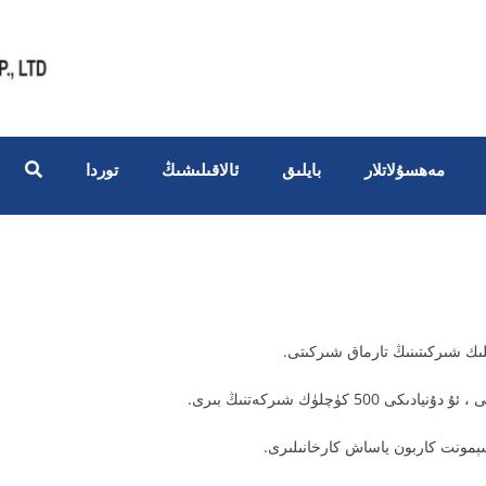
مەھسۇلاتلار
بايلىق
ئالاقىلىشىڭ
توردا
 شىركىتىنىڭ تارماق شىركىتى.
ېمونت كاربون ياساش كارخانىلىرى.