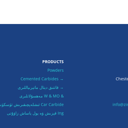
PRODUCTS
Powders
→ Cemented Carbides
Chest
→ قاتتىق دېتال ماتېرىياللىرى
& W & MO مەھسۇلاتلىرى
info@zi
Car Carbide ئىشلەپچىقىرىش ئۈسكۈنىلىرى
Ing قېزىش ۋە يول ياساش زاۋۇتى