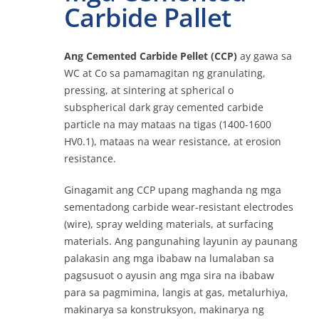
Carbide Pallet
Makipag-ugnayan
Ang Cemented Carbide Pellet (CCP)
ay gawa sa
WC at Co sa pamamagitan ng granulating,
pressing, at sintering at spherical o
Online
subspherical dark gray cemented carbide
particle na may mataas na tigas (1400-1600
HV0.1), mataas na wear resistance, at erosion
resistance.
Ginagamit ang CCP upang maghanda ng mga
sementadong carbide wear-resistant electrodes
(wire), spray welding materials, at surfacing
materials. Ang pangunahing layunin ay paunang
palakasin ang mga ibabaw na lumalaban sa
pagsusuot o ayusin ang mga sira na ibabaw
para sa pagmimina, langis at gas, metalurhiya,
makinarya sa konstruksyon, makinarya ng