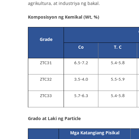
agrikultura, at industriya ng bakal.
Komposisyon ng Kemikal (Wt, %)
Grade
Co
T. C
ZTC31
6.5-7.2
5.4-5.8
ZTC32
3.5-4.0
5.5-5.9
ZTC33
5.7-6.3
5.4-5.8
Grado at Laki ng Particle
Mga Katangiang Pisikal