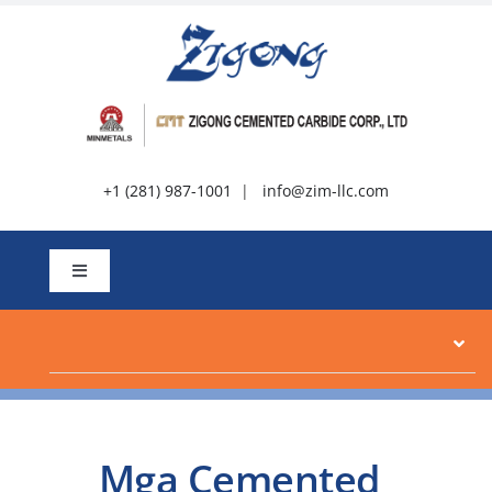
Lumaktaw
sa
nilalaman
+1 (281) 987-1001
|
info@zim-llc.com
I-
toggle
ang
Tungkol sa
Navigation
Mga produkto
Mga Cemented
Mga mapagkukunan