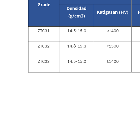
Grade
Densidad
Katigasan (HV)
P
(g/cm
3
)
ZTC31
14.5-15.0
≥1400
ZTC32
14.8-15.3
≥1500
ZTC33
14.5-15.0
≥1400