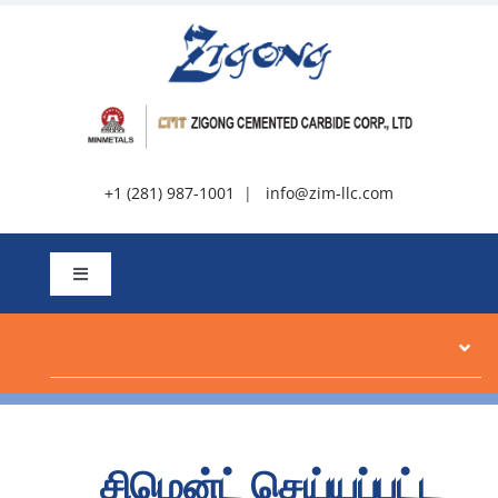
உள்ளடக்கத்திற்கு
செல்க
+1 (281) 987-1001
|
info@zim-llc.com
வழிசெலுத்தலை
மாற்று
பற்றி
தயாரிப்புகள்
சிமென்ட் செய்யப்பட்ட
வளங்கள்