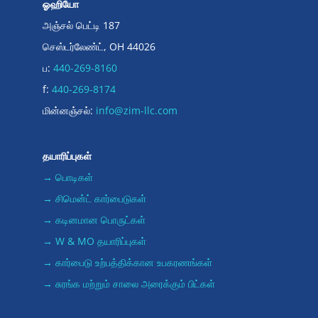
ஓஹியோ
அஞ்சல் பெட்டி 187
செஸ்டர்லேண்ட், OH 44026
ப:
440-269-8160
f:
440-269-8174
மின்னஞ்சல்:
info@zim-llc.com
தயாரிப்புகள்
→ பொடிகள்
→ சிமென்ட் கார்பைடுகள்
→ கடினமான பொருட்கள்
→ W & MO தயாரிப்புகள்
→ கார்பைடு உற்பத்திக்கான உபகரணங்கள்
→ சுரங்க மற்றும் சாலை அரைக்கும் பிட்கள்