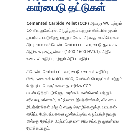
கார்பைடு தட்டுகள்
தொடர்பு கொள்ளவும்
Cemented Carbide Pellet (CCP)
ஆனது WC மற்றும்
Co கிரானுலேட்டிங், அழுத்துதல் மற்றும் சின்டரிங் மூலம்
தயாரிக்கப்படுகிறது மற்றும் கோள அல்லது சப்ஸ்பெர்கல்
நிகழ்நிலை
அடர் சாம்பல் சிமென்ட் செய்யப்பட்ட கார்பைடு துகள்கள்
அதிக கடினத்தன்மை (1400-1600 HV0.1), அதிக
உடைகள் எதிர்ப்பு மற்றும் அரிப்பு எதிர்ப்பு.
சிமென்ட் செய்யப்பட்ட கார்பைடு உடைகள்-எதிர்ப்பு
மின்முனைகள் (கம்பி), ஸ்ப்ரே வெல்டிங் பொருட்கள் மற்றும்
மேற்பரப்பு பொருட்களை தயாரிக்க CCP
பயன்படுத்தப்படுகிறது. சுரங்கம், எண்ணெய் மற்றும்
எரிவாயு, உலோகம், கட்டுமான இயந்திரங்கள், விவசாய
இயந்திரங்கள் மற்றும் எஃகு தொழில்களுக்கு உடைகள்-
எதிர்ப்பு மேற்பரப்புகளை முன்கூட்டியே வலுப்படுத்துவது
அல்லது தேய்ந்த மேற்பரப்புகளை சரிசெய்வது முதன்மை
நோக்கமாகும்.