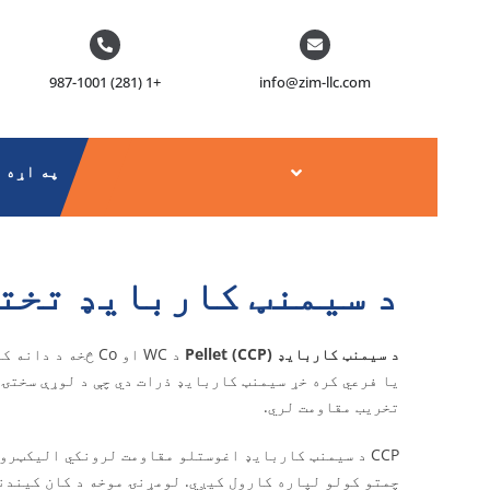
نځپانګې
ه
اړ
+1 (281) 987-1001
info@zim-llc.com
ئ
په اړه
د سیمنټ کاربایډ تخت
د سیمنټ کاربایډ Pellet (CCP)
د WC او Co څخه 
تخریب مقاومت لري.
CCP د سیمنټ کاربایډ اغوستلو مقاومت لرونکي الیکټرو
چمتو کولو لپاره کارول کیږي. لومړنۍ موخه د کان کیند