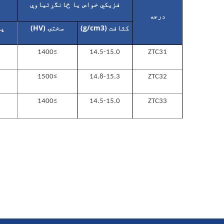
فزیکي خواص یا ځانگړتیاوې
درجه
کثافت (g/cm
3
)
سختۍ (HV)
پو
≥1400
14.5-15.0
ZTC31
≥1500
14.8-15.3
ZTC32
≥1400
14.5-15.0
ZTC33