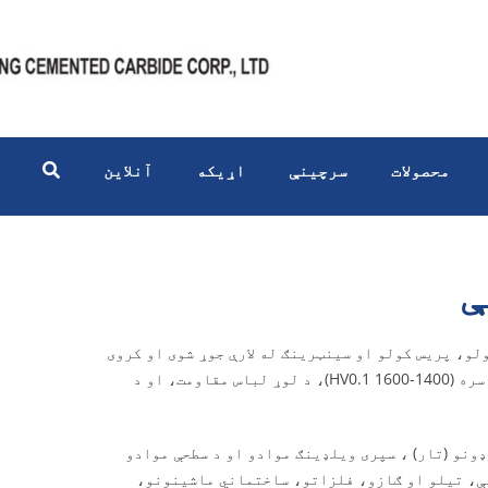
محصولات
سرچینې
اړیکه
آنلاین
ې
د دانه کولو، پریس کولو او سینټرینګ له لارې جوړ شوی او کروی
یا فرعي کره خړ سیمنټ کاربایډ ذرات دي چې د لوړې سختۍ سره (1400-1600 HV0.1)، د لوړ لباس مقاومت، او د
ډونو (تار) ، سپری ویلډینګ موادو او د سطحې موادو
نې، تیلو او ګازو، فلزاتو، ساختماني ماشینونو،