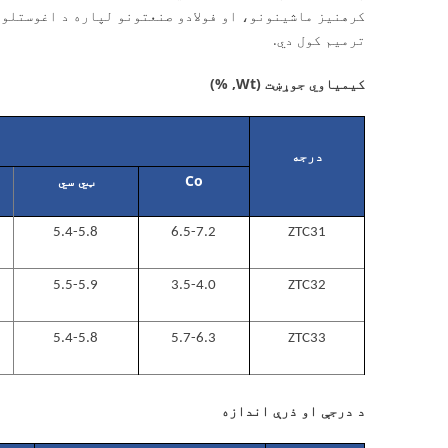
کرهنیز ماشینونو، او فولادو صنعتونو لپاره د اغوستلو 
ترمیم کول دي.
کیمیاوي جوړښت (Wt, %)
درجه
Co
ټي سي
5.4-5.8
6.5-7.2
ZTC31
5.5-5.9
3.5-4.0
ZTC32
5.4-5.8
5.7-6.3
ZTC33
د درجې او ذرې اندازه