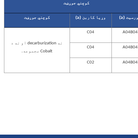
کوچني جوړښت
رسیت (≤)
وړیا کاربن (≤)
کوچني جوړښت
C04
A04B04
نه decarburization او نه د
C04
A04B04
Cobalt مجموعه.
C02
A04B04