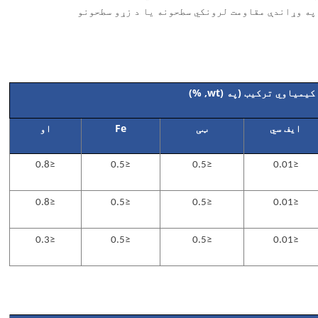
په وړاندې مقاومت لرونکي سطحونه یا د زړو سطحونو
کیمیاوي ترکیب (په (wt, %)
ایف سي
ټی
Fe
او
≤0.8
≤0.5
≤0.5
≤0.01
≤0.8
≤0.5
≤0.5
≤0.01
≤0.3
≤0.5
≤0.5
≤0.01