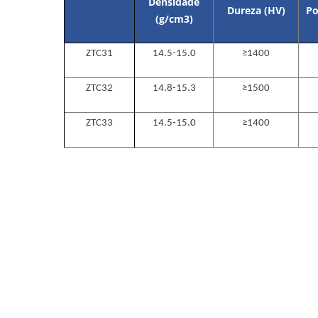
Densidade
Dureza (HV)
Po
(g/cm
3
)
ZTC31
14.5-15.0
≥1400
ZTC32
14.8-15.3
≥1500
ZTC33
14.5-15.0
≥1400