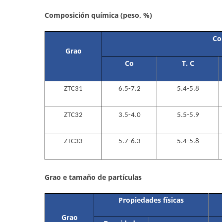
Composición química (peso, %)
Co
Grao
Co
T. C
ZTC31
6.5-7.2
5.4-5.8
ZTC32
3.5-4.0
5.5-5.9
ZTC33
5.7-6.3
5.4-5.8
Grao e tamaño de partículas
Propiedades físicas
Grao