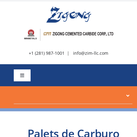
Ir
ao
contido
+1 (281) 987-1001
|
info@zim-llc.com
Alternar
navegación
Sobre
Produtos
Palets de Carburo
Recursos