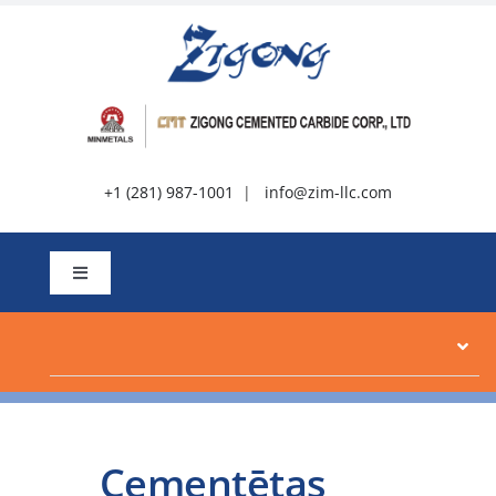
Pāriet
uz
saturu
+1 (281) 987-1001
|
info@zim-llc.com
Pārslēgt
navigāciju
Par
Produkti
Cementētas
Resursi