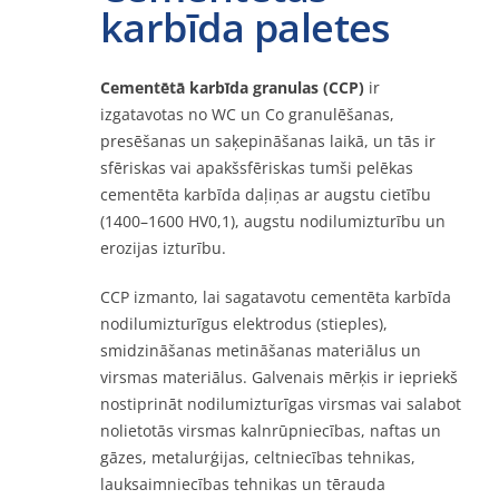
karbīda paletes
Sazināties
Cementētā karbīda granulas (CCP)
ir
izgatavotas no WC un Co granulēšanas,
presēšanas un saķepināšanas laikā, un tās ir
Tiešsaistē
sfēriskas vai apakšsfēriskas tumši pelēkas
cementēta karbīda daļiņas ar augstu cietību
(1400–1600 HV0,1), augstu nodilumizturību un
erozijas izturību.
CCP izmanto, lai sagatavotu cementēta karbīda
nodilumizturīgus elektrodus (stieples),
smidzināšanas metināšanas materiālus un
virsmas materiālus. Galvenais mērķis ir iepriekš
nostiprināt nodilumizturīgas virsmas vai salabot
nolietotās virsmas kalnrūpniecības, naftas un
gāzes, metalurģijas, celtniecības tehnikas,
lauksaimniecības tehnikas un tērauda