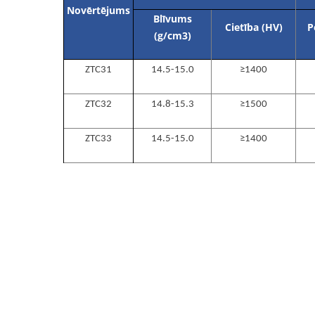
Novērtējums
Blīvums
Cietība (HV)
P
(g/cm
3
)
ZTC31
14.5-15.0
≥1400
ZTC32
14.8-15.3
≥1500
ZTC33
14.5-15.0
≥1400