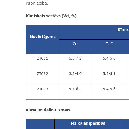
rūpniecībā.
Ķīmiskais sastāvs (Wt, %)
Ķīmis
Novērtējums
Co
T. C
ZTC31
6.5-7.2
5.4-5.8
ZTC32
3.5-4.0
5.5-5.9
ZTC33
5.7-6.3
5.4-5.8
Klase un daļiņu izmērs
Fizikālās īpašības