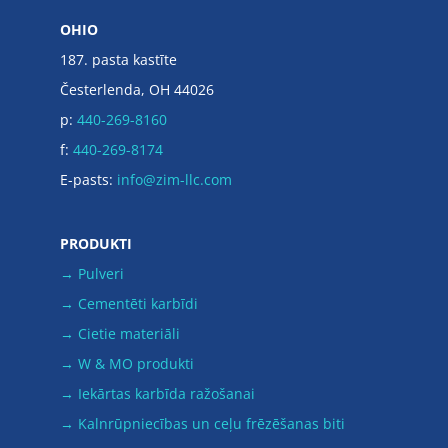
OHIO
187. pasta kastīte
Česterlenda, OH 44026
p:
440-269-8160
f:
440-269-8174
E-pasts:
info@zim-llc.com
PRODUKTI
→ Pulveri
→ Cementēti karbīdi
→ Cietie materiāli
→ W & MO produkti
→ Iekārtas karbīda ražošanai
→ Kalnrūpniecības un ceļu frēzēšanas biti