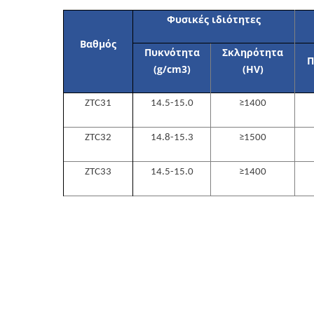
Φυσικές ιδιότητες
Βαθμός
Πυκνότητα
Σκληρότητα
Π
(g/cm
3
)
(HV)
ZTC31
14.5-15.0
≥1400
ZTC32
14.8-15.3
≥1500
ZTC33
14.5-15.0
≥1400