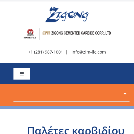
Μετάβαση
στο
περιεχόμενο
+1 (281) 987-1001
|
info@zim-llc.com
Εναλλαγή
πλοήγησης
Σχετικά με
Προϊόντα
Παλέτες καρβιδίου
Πόροι